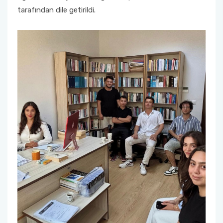
TEGV Ziyareti
tarafından dile getirildi.
"LÖSEV Fayda (Farkındalık, Yardımlaşma ve
Dayanışma)" Projesi Etkinliği
"LÖSEV Faaliyetleri Tanıtım" Projesi Etkinliği
"Dilimiz Kimliğimiz" Projesi ve "Dokunduğum
Her Hayat Özeldir" Projesi Etkinlikleri
"Dilimiz Kimliğimiz" Projesi ve "Dokunduğum
Her Hayat Özeldir" Projesi Etkinlikleri-II
TEGV Ziyareti