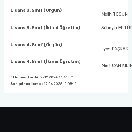
TEGV Ziyareti
"LÖSEV Fayda (Farkındalık, Yardımlaşma ve
Lisans 3. Sınıf (Örgün)
Melih TOSUN
Dayanışma)" Projesi Etkinliği
Lisans 3. Sınıf (İkinci Öğretim)
Süheyla ERTÜ
"LÖSEV Faaliyetleri Tanıtım" Projesi Etkinliği
Lisans 4. Sınıf (Örgün)
"Dilimiz Kimliğimiz" Projesi ve "Dokunduğum
İlyas PAŞKAR
Her Hayat Özeldir" Projesi Etkinlikleri
Lisans 4. Sınıf (İkinci Öğretim)
Mert CAN KILI
"Dilimiz Kimliğimiz" Projesi ve "Dokunduğum
Her Hayat Özeldir" Projesi Etkinlikleri-II
Eklenme tarihi :
27.12.2024 17:33:09
Son güncelleme :
19.06.2026 12:08:12
TEGV Ziyareti