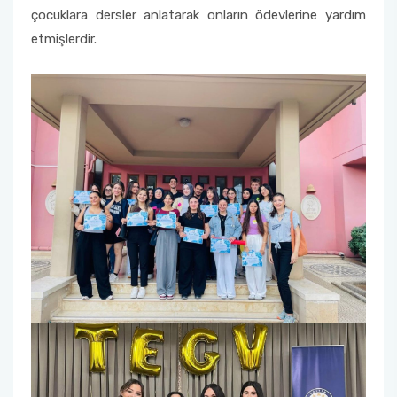
TEGV Ziyareti
çocuklara dersler anlatarak onların ödevlerine yardım
"LÖSEV Fayda (Farkındalık, Yardımlaşma ve
etmişlerdir.
Dayanışma)" Projesi Etkinliği
"LÖSEV Faaliyetleri Tanıtım" Projesi Etkinliği
"Dilimiz Kimliğimiz" Projesi ve "Dokunduğum
Her Hayat Özeldir" Projesi Etkinlikleri
"Dilimiz Kimliğimiz" Projesi ve "Dokunduğum
Her Hayat Özeldir" Projesi Etkinlikleri-II
TEGV Ziyareti