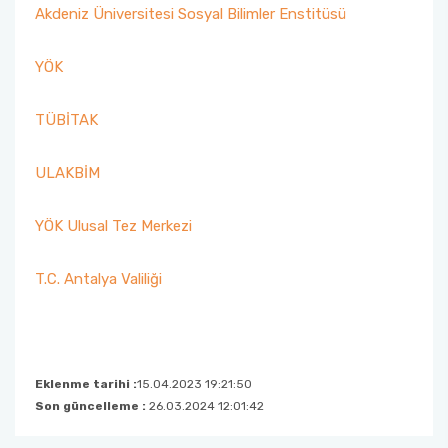
TEGV Ziyareti
Akdeniz Üniversitesi Sosyal Bilimler Enstitüsü
"LÖSEV Fayda (Farkındalık, Yardımlaşma ve
Dayanışma)" Projesi Etkinliği
YÖK
"LÖSEV Faaliyetleri Tanıtım" Projesi Etkinliği
TÜBİTAK
"Dilimiz Kimliğimiz" Projesi ve "Dokunduğum
ULAKBİM
Her Hayat Özeldir" Projesi Etkinlikleri
YÖK Ulusal Tez Merkezi
"Dilimiz Kimliğimiz" Projesi ve "Dokunduğum
Her Hayat Özeldir" Projesi Etkinlikleri-II
T.C. Antalya Valiliği
TEGV Ziyareti
Eklenme tarihi :
15.04.2023 19:21:50
Son güncelleme :
26.03.2024 12:01:42