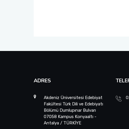
TEGV Ziyareti
Projesi Etkinliği
"LÖSEV Faaliyetleri Tanıtım" Projesi Etkinliği
"Dilimiz Kimliğimiz" Projesi ve "Dokunduğum Her Hayat
Özeldir" Projesi Etkinlikleri
"Dilimiz Kimliğimiz" Projesi ve "Dokunduğum Her Hayat
Özeldir" Projesi Etkinlikleri-II
TEGV Ziyareti
ADRES
TELE
Akdeniz Üniversitesi Edebiyat
0
Fakültesi Türk Dili ve Edebiyatı
Bölümü Dumlupınar Bulvarı
07058 Kampus Konyaaltı -
Antalya / TÜRKİYE