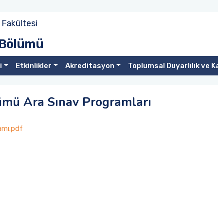
 Fakültesi
ı Bölümü
i
Etkinlikler
Akreditasyon
Toplumsal Duyarlılık ve K
lümü Ara Sınav Programları
amı.pdf