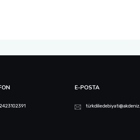
FON
E-POSTA
2423102391
türkdiliedebiyati@akdeniz