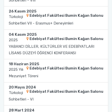
Sohbetleri - VIII
TEGV Ziyareti
"LÖSEV Fayda (Farkındalık, Yardımlaşma ve
26 Kasım 2025
Dayanışma)" Projesi Etkinliği
Edebiyat Fakültesi Bumin Kağan Salonu
Türkoloji
Sohbetleri VII - Erasmus+ Deneyimleri
"LÖSEV Faaliyetleri Tanıtım" Projesi Etkinliği
04 Kasım 2025
Edebiyat Fakültesi Bumin Kağan Salonu
"Dilimiz Kimliğimiz" Projesi ve "Dokunduğum
2025
Her Hayat Özeldir" Projesi Etkinlikleri
YABANCI DİLLER, KÜLTÜRLER VE EDEBİYATLARI
LİSANS DÜZEYİ ÖĞRENCİ KONFERANSI
"Dilimiz Kimliğimiz" Projesi ve "Dokunduğum
18 Haziran 2025
Her Hayat Özeldir" Projesi Etkinlikleri-II
Edebiyat Fakültesi Bumin Kağan Salonu
2025 Yılı
Mezuniyet Töreni
TEGV Ziyareti
20 Mayıs 2024
Edebiyat Fakültesi Bumin Kağan Salonu
Türkoloji
Sohbetleri - VI
28 Mart 2024