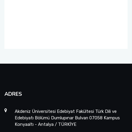
TEGV Ziyareti
"LÖSEV Fayda (Farkındalık, Yardımlaşma ve
Dayanışma)" Projesi Etkinliği
"LÖSEV Faaliyetleri Tanıtım" Projesi Etkinliği
"Dilimiz Kimliğimiz" Projesi ve "Dokunduğum
Her Hayat Özeldir" Projesi Etkinlikleri
"Dilimiz Kimliğimiz" Projesi ve "Dokunduğum
Her Hayat Özeldir" Projesi Etkinlikleri-II
TEGV Ziyareti
ADRES
Akdeniz Üniversitesi Edebiyat Fakültesi Türk Dili ve
Edebiyatı Bölümü Dumlupınar Bulvarı 07058 Kampus
Konyaaltı - Antalya / TÜRKİYE