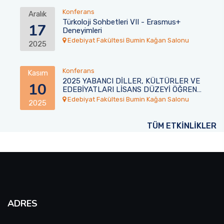
Konferans
Aralık
Türkoloji Sohbetleri VII - Erasmus+
17
Deneyimleri
Edebiyat Fakültesi Bumin Kağan Salonu
2025
Konferans
Kasım
2025 YABANCI DİLLER, KÜLTÜRLER VE
10
EDEBİYATLARI LİSANS DÜZEYİ ÖĞRENCİ
KONFERANSI
Edebiyat Fakültesi Bumin Kağan Salonu
2025
TÜM ETKİNLİKLER
ADRES