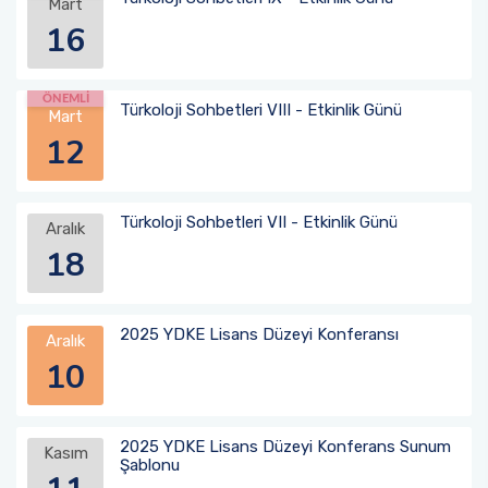
Mart
TEGV Ziyareti
16
"LÖSEV Fayda (Farkındalık, Yardımlaşma ve
Dayanışma)" Projesi Etkinliği
ÖNEMLİ
Türkoloji Sohbetleri VIII - Etkinlik Günü
Mart
"LÖSEV Faaliyetleri Tanıtım" Projesi Etkinliği
12
"Dilimiz Kimliğimiz" Projesi ve "Dokunduğum
Her Hayat Özeldir" Projesi Etkinlikleri
Türkoloji Sohbetleri VII - Etkinlik Günü
Aralık
18
"Dilimiz Kimliğimiz" Projesi ve "Dokunduğum
Her Hayat Özeldir" Projesi Etkinlikleri-II
2025 YDKE Lisans Düzeyi Konferansı
TEGV Ziyareti
Aralık
10
2025 YDKE Lisans Düzeyi Konferans Sunum
Kasım
Şablonu